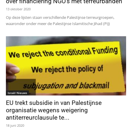
over financiering NGO’s met terreurbanden
13 oktober 2020
Op deze lijsten staan ​​verschillende Palestijnse terreurgroepen,
waaronder onder meer de Palestijnse Islamitische Jihad (PIJ)
Israël Nieuws
EU trekt subsidie in van Palestijnse
organisatie wegens weigering
antiterreurclausule te...
18 juni 2020