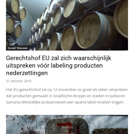
Israël Nieuws
Gerechtshof EU zal zich waarschijnlijk
uitspreken vóór labeling producten
nederzettingen
31 oktober 2019
Het EU-gerechtshof zal op 12 november zo goed als zeker uitspreken
dat producten gemaakt in Israëlische dorpjes en steden in Judea en
Samaria (Westelijke Jordaanoever) een aparte label moeten krijgen.