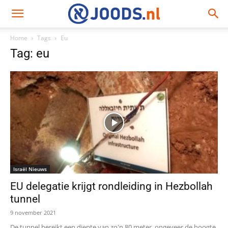
Home
Tags
Eu
Tag: eu
Israël Nieuws
EU delegatie krijgt rondleiding in Hezbollah
tunnel
9 november 2021
De tunnel bereikt een diepte van zo'n 80 meter, ongeveer de hoogte