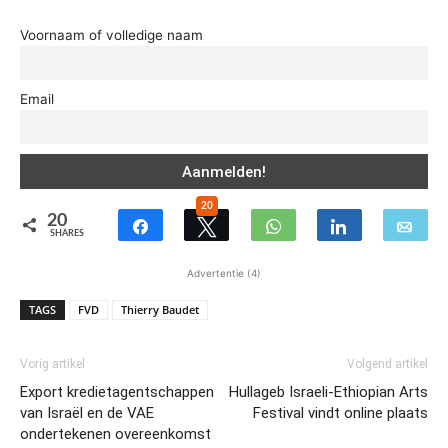
Voornaam of volledige naam
Email
20
20
SHARES
Advertentie (4)
TAGS
FVD
Thierry Baudet
Vorig artikel
Volgend artikel
Export kredietagentschappen
Hullageb Israeli-Ethiopian Arts
van Israël en de VAE
Festival vindt online plaats
ondertekenen overeenkomst