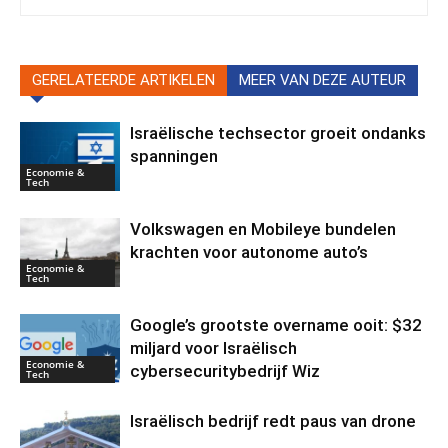
GERELATEERDE ARTIKELEN
MEER VAN DEZE AUTEUR
Israëlische techsector groeit ondanks
spanningen
Economie &
Tech
Volkswagen en Mobileye bundelen
krachten voor autonome auto’s
Economie &
Tech
Google’s grootste overname ooit: $32
miljard voor Israëlisch
Economie &
cybersecuritybedrijf Wiz
Tech
Israëlisch bedrijf redt paus van drone