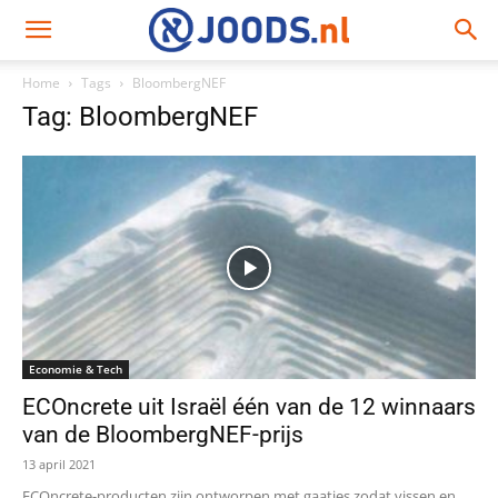
Home
Tags
BloombergNEF
Tag: BloombergNEF
Economie & Tech
ECOncrete uit Israël één van de 12 winnaars
van de BloombergNEF-prijs
13 april 2021
ECOncrete-producten zijn ontworpen met gaatjes zodat vissen en