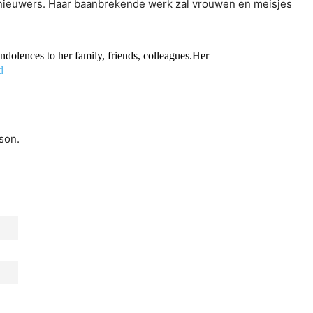
ernieuwers. Haar baanbrekende werk zal vrouwen en meisjes
dolences to her family, friends, colleagues.Her
d
son.