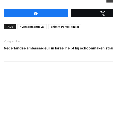
Share
Tw
TAGS
#Verkeersongeval
Shimrit Perkol-Finkel
Vorig artikel
Nederlandse ambassadeur in Israël helpt bij schoonmaken str