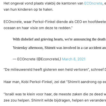
Het ongeval vond plaats vlakbij de kantoren van
ECOncrete
, 
van hun kinderen op te halen.
ECOncrete, waar Perkol-Finkel diende als CEO en hoofdwetens
oceaan en haar visie om deze te redden.”
With disbelief and grieving hearts, we're announcing the death
Yesterday afternoon, Shimrit was involved in a car accident an
— ECOncrete (@EconcreteL)
March 8, 2021
“De milieuwereld heeft gisteren een held verloren”, schreef
Haar man, Kobi Perkol-Finkel, zei dat “Shimrit aandrong op e
“Israël was te klein voor haar, de meeste zaken die ze deed w
zee zou helpen. Shimrit wilde bijdragen, helpen en verandere