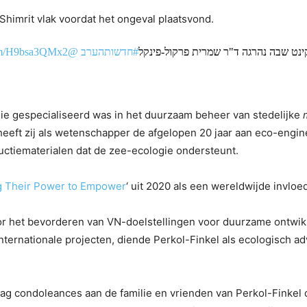
imrit vlak voordat het ongeval plaatsvond.
com/H9bsa3QMx2
@ittaishick
#חדשותהערב
ינט שבה נהרגה ד"ר שמרית פרקול-פינקל
ie gespecialiseerd was in het duurzaam beheer van stedelijke
 heeft zij als wetenschapper de afgelopen 20 jaar aan eco-eng
uctiematerialen dat de zee-ecologie ondersteunt.
ng Their Power to Empower
‘ uit 2020 als een wereldwijde invloe
r het bevorderen van VN-doelstellingen voor duurzame ontwikk
internationale projecten, diende Perkol-Finkel als ecologisch 
g condoleances aan de familie en vrienden van Perkol-Finkel 