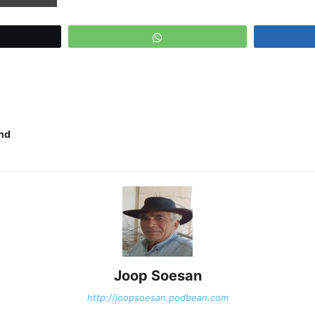
eet
WhatsApp
and
Joop Soesan
http://joopsoesan.podbean.com