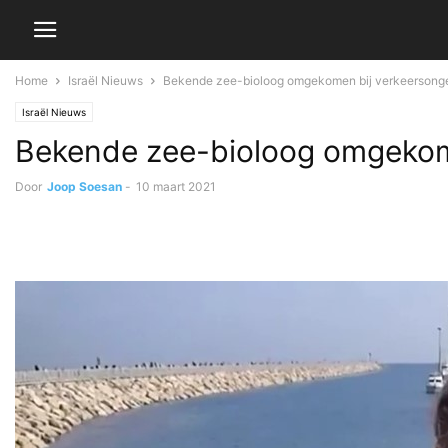
Home
Israël Nieuws
Bekende zee-bioloog omgekomen bij verkeersongev
Israël Nieuws
Bekende zee-bioloog omgekomen
Door
Joop Soesan
-
10 maart 2021