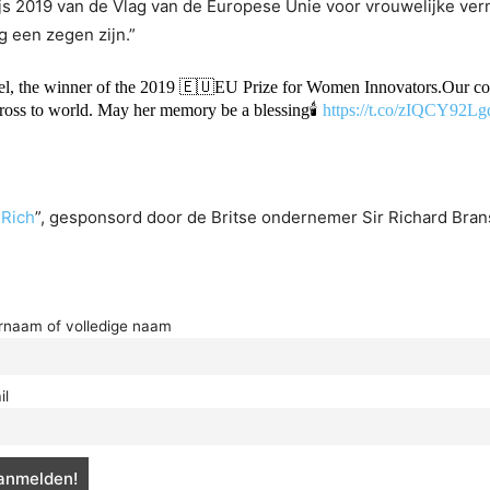
rijs 2019 van de Vlag van de Europese Unie voor vrouwelijke v
g een zegen zijn.”
kel, the winner of the 2019 🇪🇺EU Prize for Women Innovators.Our con
ross to world. May her memory be a blessing🕯️
https://t.co/zIQCY92Lg
 Rich
”, gesponsord door de Britse ondernemer Sir Richard Bran
rnaam of volledige naam
il