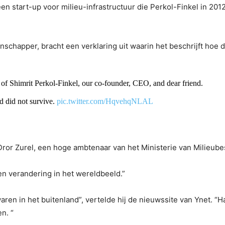
een start-up voor milieu-infrastructuur die Perkol-Finkel in 20
chapper, bracht een verklaring uit waarin het beschrijft hoe d
 of Shimrit Perkol-Finkel, our co-founder, CEO, and dear friend.
d did not survive.
pic.twitter.com/HqvehqNLAL
 Dror Zurel, een hoge ambtenaar van het Ministerie van Milieub
en verandering in het wereldbeeld.”
aren in het buitenland”, vertelde hij de nieuwssite van Ynet. “
n. “