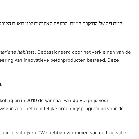
הטרגדיה של החוקרת הימית: הרגעים האחרונים לפני תאונת הקורק
mariene habitats
. Gepassioneerd door het verkleinen van de
ineering van innovatieve betonproducten besteed. Deze
d.
eling en in 2019 de winnaar van de EU-prijs voor
adviseur voor het ruimtelijke ordeningsprogramma voor de
door te schrijven: “We hebben vernomen van de tragische