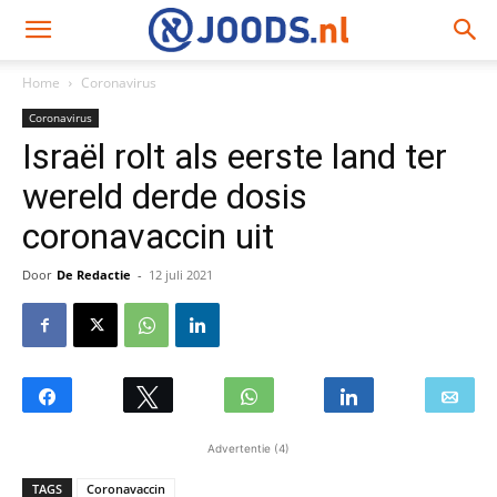
Home
Coronavirus
Coronavirus
Israël rolt als eerste land ter
wereld derde dosis
coronavaccin uit
Door
De Redactie
-
12 juli 2021
Advertentie (4)
TAGS
Coronavaccin