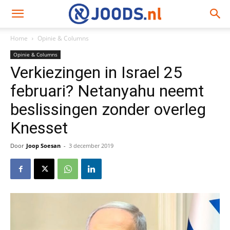
Home
Opinie & Columns
Opinie & Columns
Verkiezingen in Israel 25
februari? Netanyahu neemt
beslissingen zonder overleg
Knesset
Door
Joop Soesan
-
3 december 2019