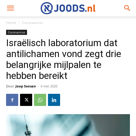
Home
Coronavirus
Coronavirus
Israëlisch laboratorium dat
antilichamen vond zegt drie
belangrijke mijlpalen te
hebben bereikt
Door
Joop Soesan
-
6 mei 2020