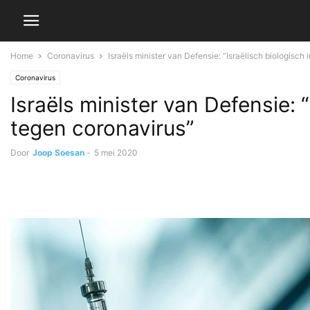
Home
Coronavirus
Israëls minister van Defensie: “Israëlisch biologisch 
Coronavirus
Israëls minister van Defensie: 
tegen coronavirus”
Door
Joop Soesan
-
5 mei 2020