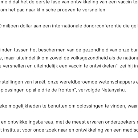
eld dat het de eerste fase van ontwikkeling van een vaccin te
 om het pad naar klinische proeven te versnellen.
ljoen dollar aan een internationale donorconferentie die geld
te vinden tussen het beschermen van de gezondheid van onze bu
 maar uiteindelijk om zowel de volksgezondheid als de nation
ersnellen en uiteindelijk een vaccin te ontwikkelen”, zei hij i
stellingen van Israël, onze wereldberoemde wetenschappers en
 oplossingen op alle drie de fronten”, vervolgde Netanyahu.
e mogelijkheden te benutten om oplossingen te vinden, waar i
s- en ontwikkelingsbureau, met de meest ervaren onderzoeker
t instituut voor onderzoek naar en ontwikkeling van een medis