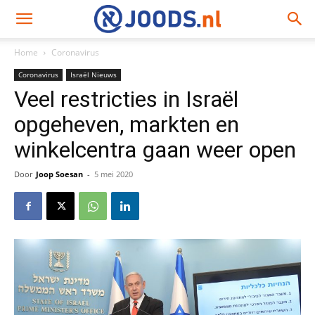
Home
Coronavirus
Coronavirus
Israël Nieuws
Veel restricties in Israël
opgeheven, markten en
winkelcentra gaan weer open
Door
Joop Soesan
-
5 mei 2020