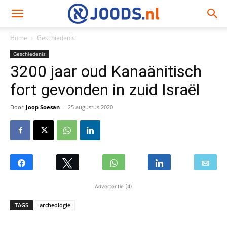
Home
Geschiedenis
Geschiedenis
3200 jaar oud Kanaänitisch
fort gevonden in zuid Israël
Door
Joop Soesan
-
25 augustus 2020
Advertentie (4)
TAGS
archeologie