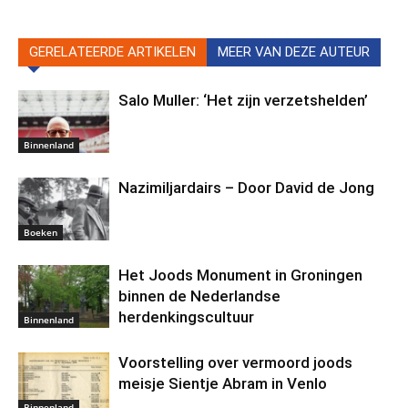
GERELATEERDE ARTIKELEN
MEER VAN DEZE AUTEUR
Salo Muller: ‘Het zijn verzetshelden’
Binnenland
Nazimiljardairs – Door David de Jong
Boeken
Het Joods Monument in Groningen
binnen de Nederlandse
herdenkingscultuur
Binnenland
Voorstelling over vermoord joods
meisje Sientje Abram in Venlo
Binnenland