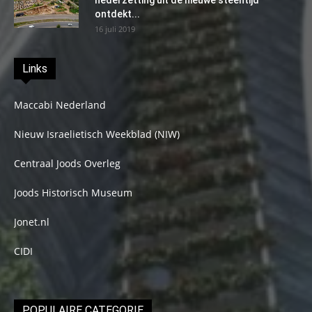
nederzetting uit de nieuwe steentijd
ontdekt...
16 juli 2019
Links
Maccabi Nederland
Nieuw Israelietisch Weekblad (NIW)
Centraal Joods Overleg
Joods Historisch Museum
Jonet.nl
CIDI
POPULAIRE CATEGORIE