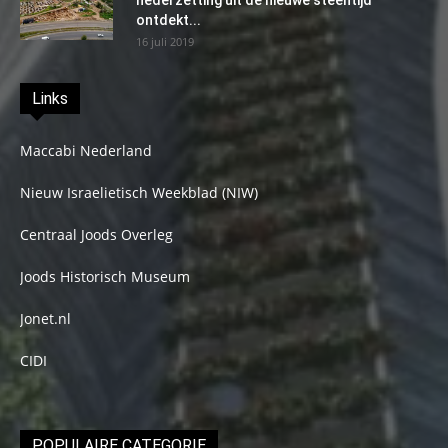
nederzetting uit de nieuwe steentijd
ontdekt...
16 juli 2019
Links
Maccabi Nederland
Nieuw Israelietisch Weekblad (NIW)
Centraal Joods Overleg
Joods Historisch Museum
Jonet.nl
CIDI
POPULAIRE CATEGORIE