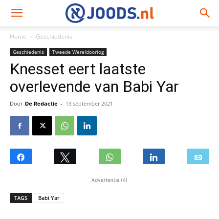
Home
Geschiedenis
Geschiedenis
Tweede Wereldoorlog
Knesset eert laatste
overlevende van Babi Yar
Door
De Redactie
-
13 september 2021
Advertentie (4)
TAGS
Babi Yar