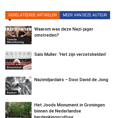
GERELATEERDE ARTIKELEN
MEER VAN DEZE AUTEUR
Waarom was deze Nazi-jager
omstreden?
Tweede
Wereldoorlog
Salo Muller: ‘Het zijn verzetshelden’
Binnenland
Nazimiljardairs – Door David de Jong
Boeken
Het Joods Monument in Groningen
binnen de Nederlandse
herdenkingscultuur
Binnenland