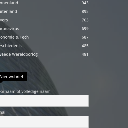
innenland
943
porno
uitenland
895
Daha
vers
703
sonra
oronavirus
699
annemi
iyice
conomie & Tech
687
rahatlatmak
eschiedenis
485
için
weede Wereldoorlog
481
onu
masaj
yatağına
Nieuwsbrief
yatırmadan
oornaam of volledige naam
önce
üstündeki
elbiseyi
mail
çıkarmasını
söyledim