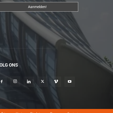
erotik
hikayeler
Kendisi
hazırlandıktan
sonra
beni
yanına
çağırdı
ve
OLG ONS
bende
oraya
gidip
masajına
başladım
porno
hikayeler