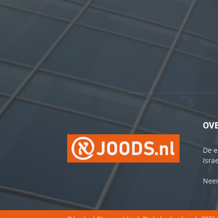
OV
De e
Israe
Neem