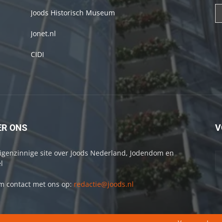
Joods Historisch Museum
Jonet.nl
CIDI
ER ONS
V
igenzinnige site over Joods Nederland, Jodendom en
l
 contact met ons op:
redactie@joods.nl