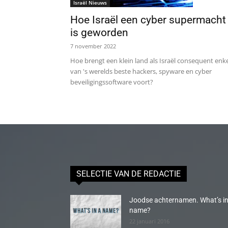
Israël Nieuws
Hoe Israël een cyber supermacht
is geworden
7 november 2022
Hoe brengt een klein land als Israël consequent enk
van 's werelds beste hackers, spyware en cyber
beveiligingssoftware voort?
SELECTIE VAN DE REDACTIE
Joodse achternamen. What’s in
name?
22 januari 2016