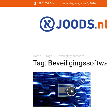
C
28
zaterdag, augustus 1, 2026
Tel Aviv
Joods.nl:
Nieuws
uit
Joods
Nederland
en
Israel
Home
Tags
Beveiligingssoftware
Tag: Beveiligingssoftw