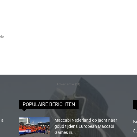
ele
Advertentie (11)
POPULAIRE BERICHTEN
 a
Maccabi Nederland op jacht naar
Is
goud tijdens European Maccabi
C
Games in...