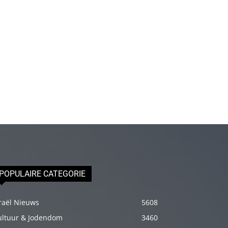
olduğu
için
epey
stresli
olduğunu
ve
biraz
masaja
ihtiyacı
olduğunu
söyleyince
hemen
POPULAIRE CATEGORIE
onun
omuzlarını
raël Nieuws
5608
ovalamaya
ultuur & Jodendom
3460
başladım