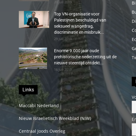
29 juli 2019
B
B
Top VN-organisatie voor
Palestijnen beschuldigd van
Di
seksueel wangedrag,
C
discriminatie en misbruik...
29 juli 2019
E
G
Enorme 9.000 jaar oude
prehistorische nederzetting uit de
T
nieuwe steentijd ontdekt...
16 juli 2019
Links
V
Maccabi Nederland
Nieuw Israelietisch Weekblad (NIW)
E
Centraal Joods Overleg