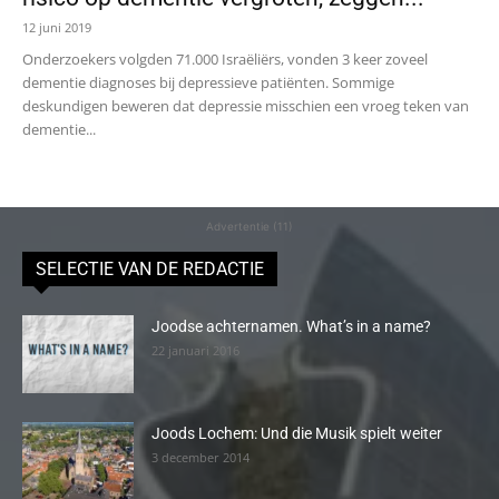
12 juni 2019
Onderzoekers volgden 71.000 Israëliërs, vonden 3 keer zoveel
dementie diagnoses bij depressieve patiënten. Sommige
deskundigen beweren dat depressie misschien een vroeg teken van
dementie...
Advertentie (11)
SELECTIE VAN DE REDACTIE
Joodse achternamen. What’s in a name?
22 januari 2016
Joods Lochem: Und die Musik spielt weiter
3 december 2014