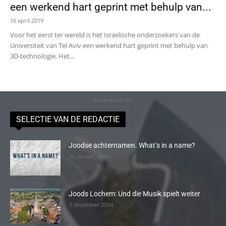
een werkend hart geprint met behulp van...
16 april 2019
Voor het eerst ter wereld is het Israelische onderzoekers van de
Universiteit van Tel Aviv een werkend hart geprint met behulp van
3D-technologie. Het...
Advertentie (11)
SELECTIE VAN DE REDACTIE
Joodse achternamen. What’s in a name?
22 januari 2016
Joods Lochem: Und die Musik spielt weiter
3 december 2014