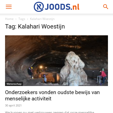
Home
Tags
Kalahari Woestijn
Tag: Kalahari Woestijn
Wetenschap
Onderzoekers vonden oudste bewijs van
menselijke activiteit
30 april 2021
We kunnen nu met vertrouwen zeggen dat onze menselijke