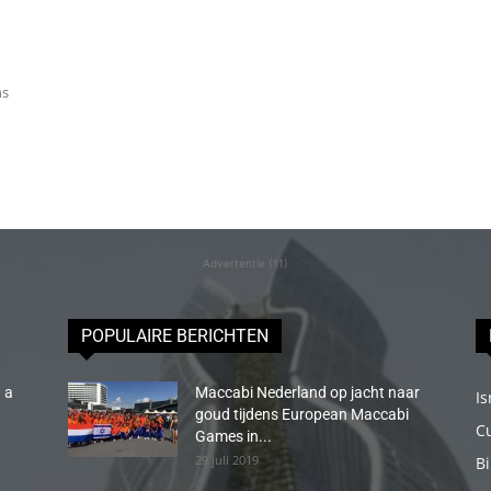
ns
Advertentie (11)
POPULAIRE BERICHTEN
 a
Maccabi Nederland op jacht naar
Is
goud tijdens European Maccabi
C
Games in...
29 juli 2019
B