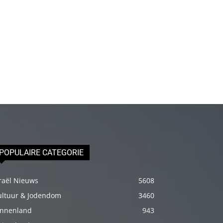
olduğu
için
epey
stresli
olduğunu
ve
biraz
masaja
ihtiyacı
olduğunu
söyleyince
POPULAIRE CATEGORIE
hemen
onun
raël Nieuws
5608
omuzlarını
ultuur & Jodendom
3460
ovalamaya
innenland
943
başladım