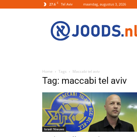
C
27.6
maandag, augustus 3, 2026
Tel Aviv
Joods.nl:
Nieuws
uit
Joods
Nederland
en
Israel
Home
Tags
Maccabi tel aviv
Tag: maccabi tel aviv
Israël Nieuws