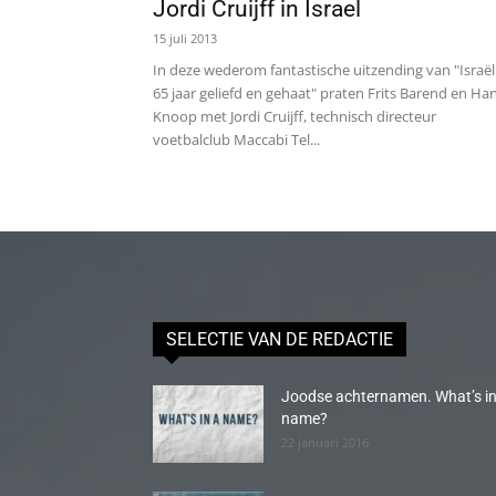
Jordi Cruijff in Israel
15 juli 2013
In deze wederom fantastische uitzending van "Israël
65 jaar geliefd en gehaat" praten Frits Barend en Ha
Knoop met Jordi Cruijff, technisch directeur
voetbalclub Maccabi Tel...
SELECTIE VAN DE REDACTIE
Joodse achternamen. What’s in
name?
22 januari 2016