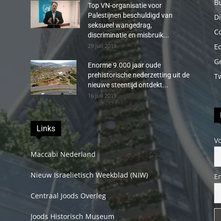
B
Top VN-organisatie voor
Palestijnen beschuldigd van
Di
seksueel wangedrag,
C
discriminatie en misbruik...
29 juli 2019
E
G
Enorme 9.000 jaar oude
prehistorische nederzetting uit de
T
nieuwe steentijd ontdekt...
16 juli 2019
Links
V
Maccabi Nederland
Nieuw Israelietisch Weekblad (NIW)
E
Centraal Joods Overleg
Joods Historisch Museum