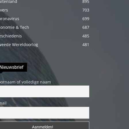
uitenland
895
porno
vers
703
Daha
oronavirus
699
sonra
conomie & Tech
687
annemi
eschiedenis
485
iyice
weede Wereldoorlog
481
rahatlatmak
için
onu
Nieuwsbrief
masaj
yatağına
oornaam of volledige naam
yatırmadan
önce
üstündeki
mail
elbiseyi
çıkarmasını
söyledim