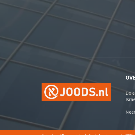
OV
De e
Israe
Neem