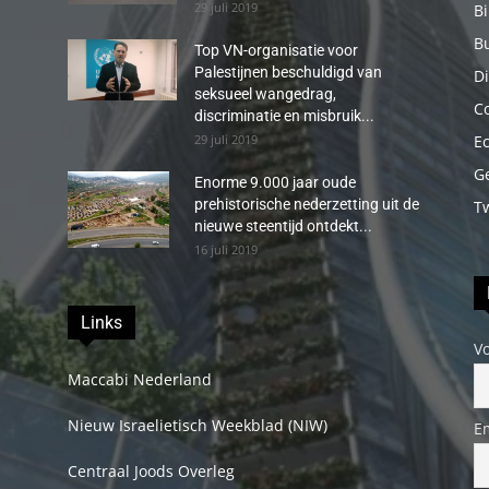
29 juli 2019
B
B
Top VN-organisatie voor
Palestijnen beschuldigd van
Di
seksueel wangedrag,
C
discriminatie en misbruik...
29 juli 2019
E
G
Enorme 9.000 jaar oude
prehistorische nederzetting uit de
T
nieuwe steentijd ontdekt...
16 juli 2019
Links
V
Maccabi Nederland
Nieuw Israelietisch Weekblad (NIW)
E
Centraal Joods Overleg