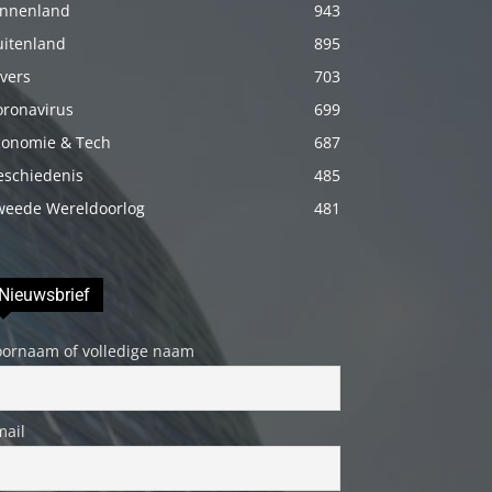
innenland
943
porno
uitenland
895
Daha
vers
703
sonra
annemi
oronavirus
699
iyice
conomie & Tech
687
rahatlatmak
eschiedenis
485
için
weede Wereldoorlog
481
onu
masaj
yatağına
Nieuwsbrief
yatırmadan
oornaam of volledige naam
önce
üstündeki
elbiseyi
mail
çıkarmasını
söyledim