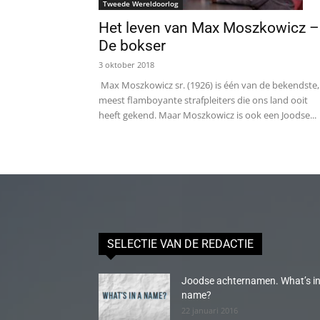
Tweede Wereldoorlog
Het leven van Max Moszkowicz –
De bokser
3 oktober 2018
Max Moszkowicz sr. (1926) is één van de bekendste,
meest flamboyante strafpleiters die ons land ooit
heeft gekend. Maar Moszkowicz is ook een Joodse...
SELECTIE VAN DE REDACTIE
Joodse achternamen. What’s in
name?
22 januari 2016