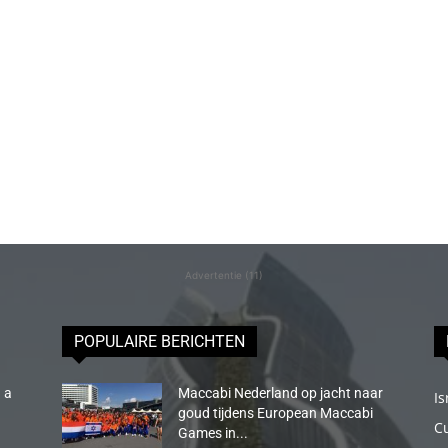
Advertentie (11)
POPULAIRE BERICHTEN
 a
Maccabi Nederland op jacht naar
Is
goud tijdens European Maccabi
C
Games in...