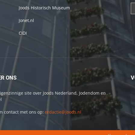
Joods Historisch Museum
Jonet.nl
CIDI
ER ONS
V
igenzinnige site over Joods Nederland, Jodendom en
l
 contact met ons op:
redactie@joods.nl