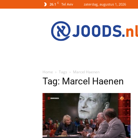
C
26.1
zaterdag, augustus 1, 2026
Tel Aviv
Joods.nl:
Nieuws
uit
Joods
Nederland
en
Israel
Home
Tags
Marcel Haenen
Tag: Marcel Haenen