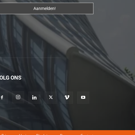
erotik
hikayeler
Kendisi
hazırlandıktan
sonra
beni
yanına
çağırdı
ve
OLG ONS
bende
oraya
gidip
masajına
başladım
porno
hikayeler