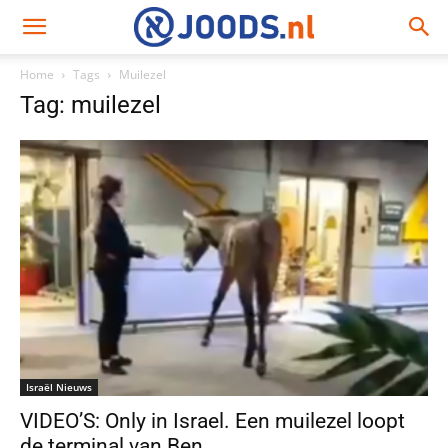
Home
Tags
Muilezel
Tag: muilezel
Israël Nieuws
VIDEO’S: Only in Israel. Een muilezel loopt
de terminal van Ben...