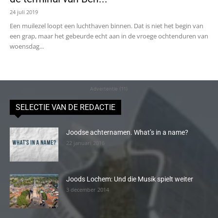
24 juli 2019
Een muilezel loopt een luchthaven binnen. Dat is niet het begin van
een grap, maar het gebeurde echt aan in de vroege ochtenduren van
woensdag...
Advertentie (11)
SELECTIE VAN DE REDACTIE
Joodse achternamen. What’s in a name?
22 januari 2016
Joods Lochem: Und die Musik spielt weiter
3 december 2014