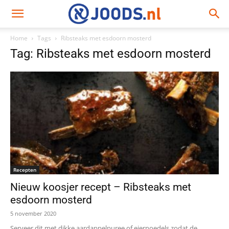
Home
Tags
Ribsteaks met esdoorn mosterd
Tag: Ribsteaks met esdoorn mosterd
Recepten
Nieuw koosjer recept – Ribsteaks met
esdoorn mosterd
5 november 2020
Serveer dit met dikke aardappelpuree of eiernoedels zodat de