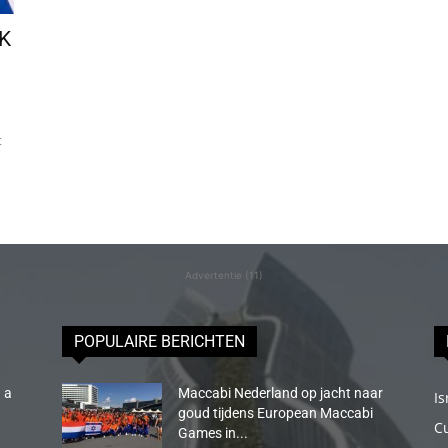
VK
t
Advertentie (11)
POPULAIRE BERICHTEN
 a
Maccabi Nederland op jacht naar
Is
goud tijdens European Maccabi
C
Games in...