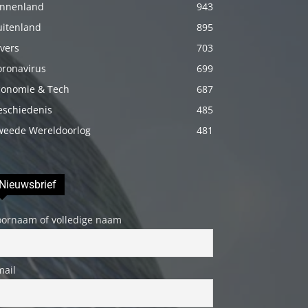
innenland
943
porno
uitenland
895
Daha
vers
703
sonra
oronavirus
annemi
699
iyice
conomie & Tech
687
rahatlatmak
eschiedenis
485
için
weede Wereldoorlog
481
onu
masaj
yatağına
Nieuwsbrief
yatırmadan
oornaam of volledige naam
önce
üstündeki
elbiseyi
mail
çıkarmasını
söyledim