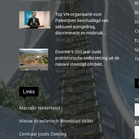
29 juli 2019
B
B
Top VN-organisatie voor
Palestijnen beschuldigd van
Di
seksueel wangedrag,
C
discriminatie en misbruik...
29 juli 2019
E
G
Enorme 9.000 jaar oude
prehistorische nederzetting uit de
T
nieuwe steentijd ontdekt...
16 juli 2019
Links
V
Maccabi Nederland
Nieuw Israelietisch Weekblad (NIW)
E
Centraal Joods Overleg