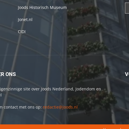
Joods Historisch Museum
Jonet.nl
CIDI
ER ONS
V
igenzinnige site over Joods Nederland, Jodendom en
l
 contact met ons op:
redactie@joods.nl