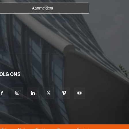
erotik
hikayeler
Kendisi
hazırlandıktan
sonra
beni
yanına
çağırdı
ve
OLG ONS
bende
oraya
gidip
masajına
başladım
porno
hikayeler