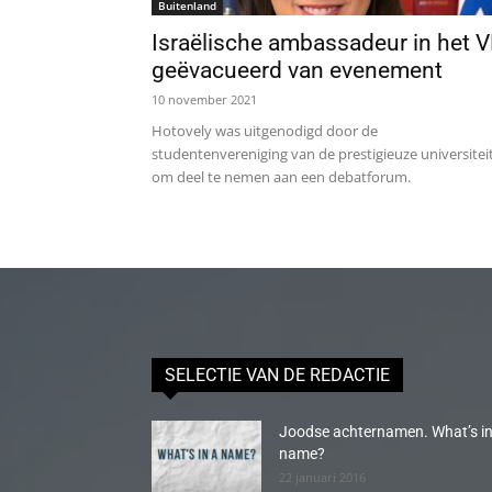
Buitenland
Israëlische ambassadeur in het 
geëvacueerd van evenement
10 november 2021
Hotovely was uitgenodigd door de
studentenvereniging van de prestigieuze universitei
om deel te nemen aan een debatforum.
SELECTIE VAN DE REDACTIE
Joodse achternamen. What’s in
name?
22 januari 2016