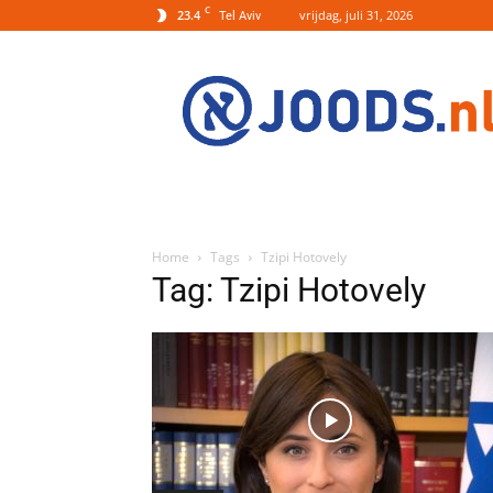
C
23.4
vrijdag, juli 31, 2026
Tel Aviv
Joods.nl:
Nieuws
uit
Joods
Nederland
en
Israel
Home
Tags
Tzipi Hotovely
Tag: Tzipi Hotovely