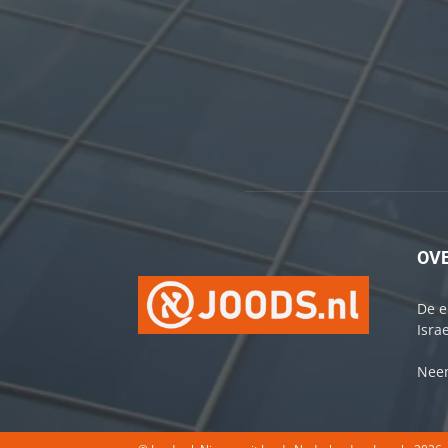
OV
De e
Israe
Neem