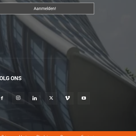
erotik
hikayeler
Kendisi
hazırlandıktan
sonra
beni
yanına
çağırdı
ve
OLG ONS
bende
oraya
gidip
masajına
başladım
porno
hikayeler