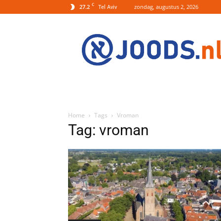
C
27.2
zondag, augustus 2, 2026
Tel Aviv
Joods.nl:
Nieuws
uit
Joods
Nederland
en
Israel
Home
Tags
Vroman
Tag: vroman