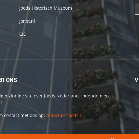
Joods Historisch Museum
Jonet.nl
CIDI
ER ONS
V
igenzinnige site over Joods Nederland, Jodendom en
l
 contact met ons op:
redactie@joods.nl