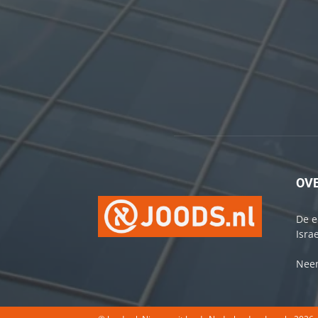
OV
De e
Israe
Neem