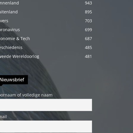
innenland
943
porno
uitenland
895
Daha
vers
703
sonra
oronavirus
annemi
699
iyice
conomie & Tech
687
rahatlatmak
eschiedenis
485
için
weede Wereldoorlog
481
onu
masaj
yatağına
Nieuwsbrief
yatırmadan
oornaam of volledige naam
önce
üstündeki
elbiseyi
mail
çıkarmasını
söyledim