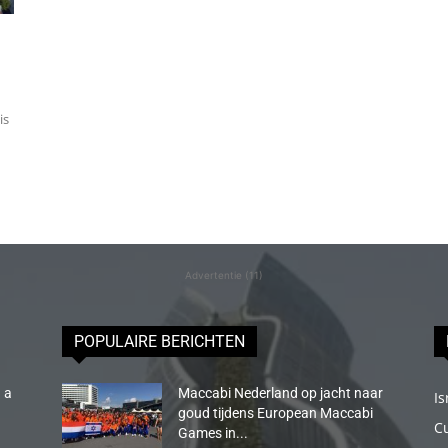
is
Advertentie (11)
POPULAIRE BERICHTEN
 a
Maccabi Nederland op jacht naar
Is
goud tijdens European Maccabi
C
Games in...