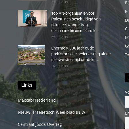
29 juli 2019
B
B
Top VN-organisatie voor
Palestijnen beschuldigd van
Di
seksueel wangedrag,
C
discriminatie en misbruik...
29 juli 2019
E
G
Enorme 9.000 jaar oude
prehistorische nederzetting uit de
T
nieuwe steentijd ontdekt...
16 juli 2019
Links
V
Maccabi Nederland
Nieuw Israelietisch Weekblad (NIW)
E
Centraal Joods Overleg