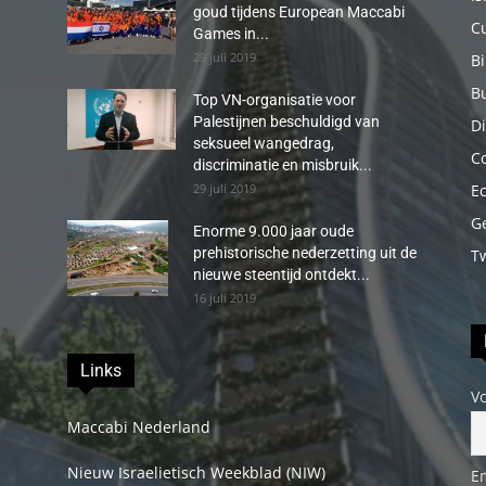
goud tijdens European Maccabi
C
Games in...
29 juli 2019
B
B
Top VN-organisatie voor
Palestijnen beschuldigd van
Di
seksueel wangedrag,
C
discriminatie en misbruik...
29 juli 2019
E
G
Enorme 9.000 jaar oude
prehistorische nederzetting uit de
T
nieuwe steentijd ontdekt...
16 juli 2019
Links
V
Maccabi Nederland
Nieuw Israelietisch Weekblad (NIW)
E