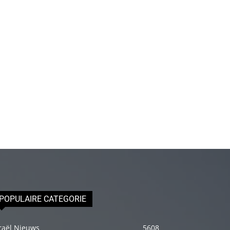
olduğu
için
epey
stresli
olduğunu
ve
biraz
masaja
ihtiyacı
olduğunu
söyleyince
hemen
onun
omuzlarını
POPULAIRE CATEGORIE
ovalamaya
başladım
raël Nieuws
5608