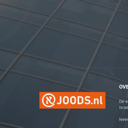
OV
De e
Israe
Neem