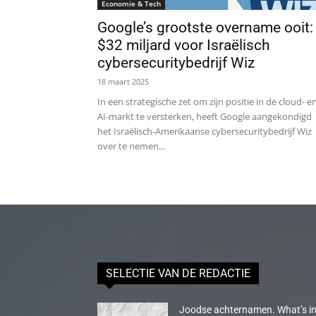
Economie & Tech
Google’s grootste overname ooit:
$32 miljard voor Israëlisch
cybersecuritybedrijf Wiz
18 maart 2025
In een strategische zet om zijn positie in de cloud- e
AI-markt te versterken, heeft Google aangekondigd
het Israëlisch-Amerikaanse cybersecuritybedrijf Wiz
over te nemen...
SELECTIE VAN DE REDACTIE
Joodse achternamen. What’s in