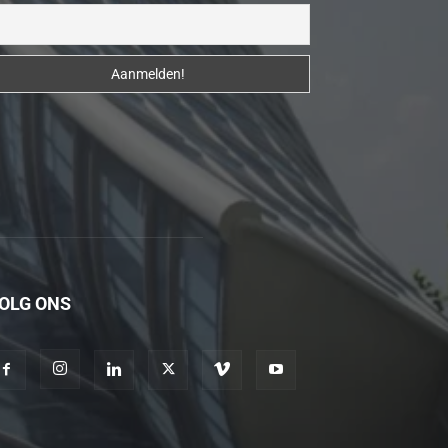
erotik
hikayeler
Kendisi
hazırlandıktan
sonra
beni
yanına
çağırdı
ve
bende
oraya
OLG ONS
gidip
masajına
başladım
porno
hikayeler