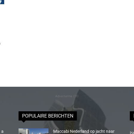
n
Advertentie (11)
POPULAIRE BERICHTEN
 a
Maccabi Nederland op jacht naar
Is