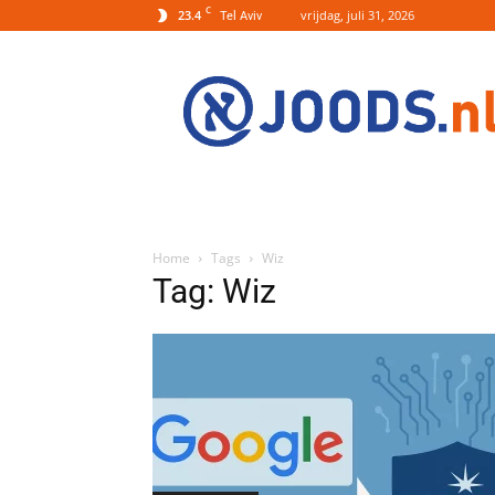
C
23.4
vrijdag, juli 31, 2026
Tel Aviv
Joods.nl:
Nieuws
uit
Joods
Nederland
en
Israel
Home
Tags
Wiz
Tag: Wiz