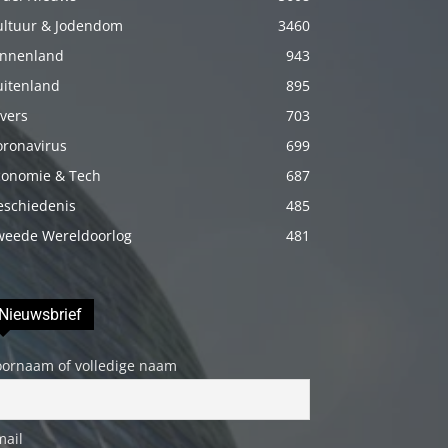
porno
ultuur & Jodendom
3460
Daha
innenland
943
sonra
uitenland
895
annemi
vers
703
iyice
oronavirus
699
rahatlatmak
conomie & Tech
687
için
eschiedenis
485
onu
weede Wereldoorlog
481
masaj
yatağına
yatırmadan
Nieuwsbrief
önce
üstündeki
oornaam of volledige naam
elbiseyi
çıkarmasını
söyledim
mail