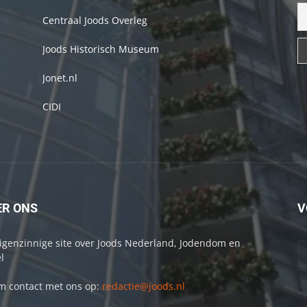
Centraal Joods Overleg
Joods Historisch Museum
Jonet.nl
CIDI
ER ONS
V
igenzinnige site over Joods Nederland, Jodendom en
l
 contact met ons op:
redactie@joods.nl