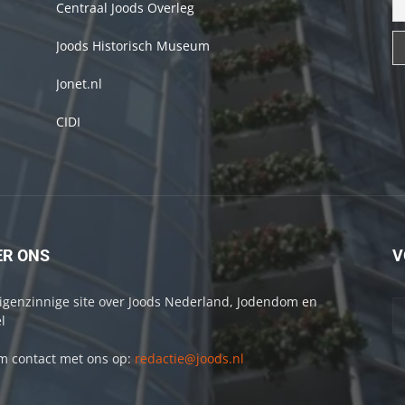
Centraal Joods Overleg
Joods Historisch Museum
Jonet.nl
CIDI
ER ONS
V
igenzinnige site over Joods Nederland, Jodendom en
l
 contact met ons op:
redactie@joods.nl