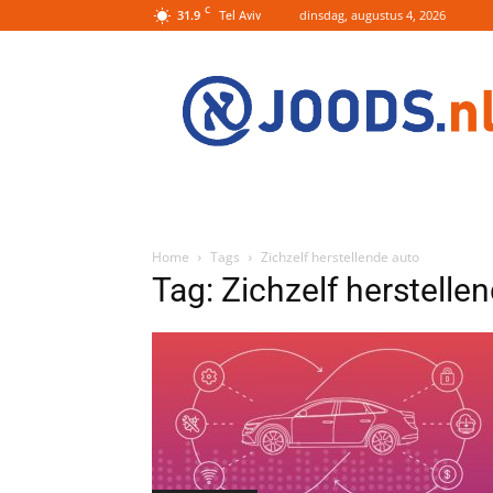
C
31.9
dinsdag, augustus 4, 2026
Tel Aviv
Joods.nl:
Nieuws
uit
Joods
Nederland
en
Israel
Home
Tags
Zichzelf herstellende auto
Tag: Zichzelf herstelle