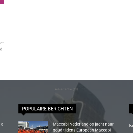
het
id
Advertentie (11)
POPULAIRE BERICHTEN
 a
Maccabi Nederland op jacht naar
Is
goud tijdens European Maccabi