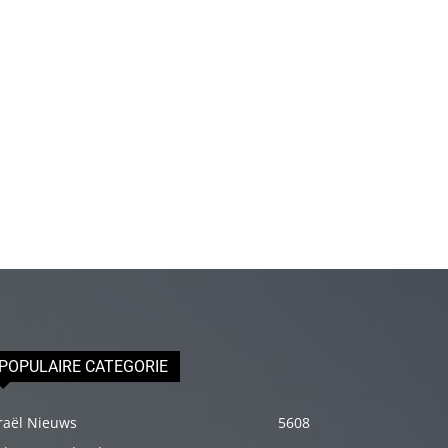
olduğu
için
epey
stresli
olduğunu
ve
biraz
masaja
ihtiyacı
olduğunu
söyleyince
hemen
onun
POPULAIRE CATEGORIE
omuzlarını
ovalamaya
raël Nieuws
5608
başladım