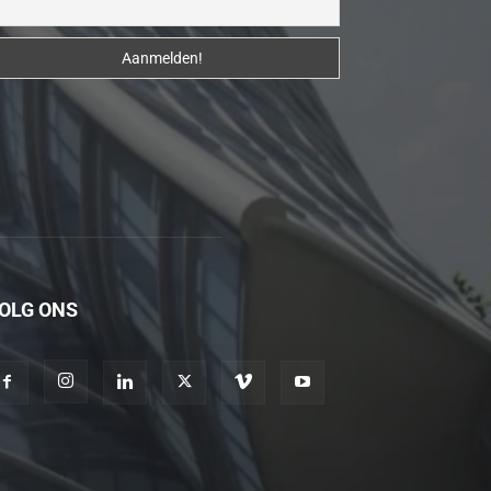
erotik
hikayeler
Kendisi
hazırlandıktan
sonra
beni
yanına
çağırdı
ve
bende
OLG ONS
oraya
gidip
masajına
başladım
porno
hikayeler