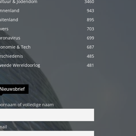
ultuur & Jodendom
3460
porno
innenland
943
Daha
uitenland
895
sonra
vers
703
annemi
oronavirus
699
iyice
conomie & Tech
687
rahatlatmak
için
eschiedenis
485
onu
weede Wereldoorlog
481
masaj
yatağına
Nieuwsbrief
yatırmadan
önce
oornaam of volledige naam
üstündeki
elbiseyi
çıkarmasını
mail
söyledim