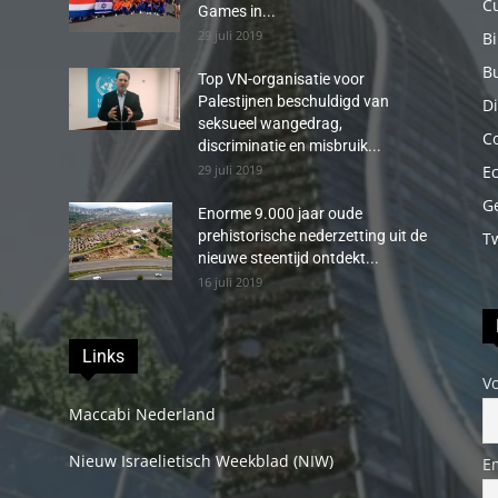
C
Games in...
29 juli 2019
B
B
Top VN-organisatie voor
Palestijnen beschuldigd van
Di
seksueel wangedrag,
C
discriminatie en misbruik...
29 juli 2019
E
G
Enorme 9.000 jaar oude
prehistorische nederzetting uit de
T
nieuwe steentijd ontdekt...
16 juli 2019
Links
V
Maccabi Nederland
Nieuw Israelietisch Weekblad (NIW)
E