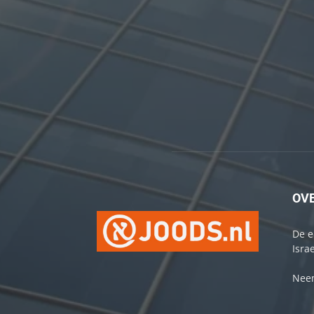
OV
De e
Israe
Neem