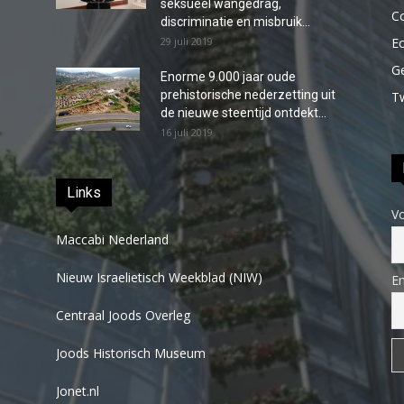
seksueel wangedrag,
C
discriminatie en misbruik...
29 juli 2019
E
G
Enorme 9.000 jaar oude
prehistorische nederzetting uit
T
de nieuwe steentijd ontdekt...
16 juli 2019
Links
V
Maccabi Nederland
Nieuw Israelietisch Weekblad (NIW)
Em
Centraal Joods Overleg
Joods Historisch Museum
Jonet.nl