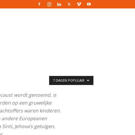
Kendisi
bankaya
kredi
başvurusuna
çıktığını
ve
dönerken
uğramak
istediğini
dile
7 DAGEN POPULAIR
getirdi
locaust wordt genoemd, is
sikiş
erden op een gruwelijke
Babamla
lachtoffers waren kinderen.
araları
en andere Europeanen
biraz
Sinti, Jehova’s getuigen,
limoni
r.