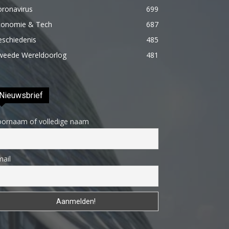
porno
oronavirus
699
Daha
conomie & Tech
687
sonra
eschiedenis
485
annemi
weede Wereldoorlog
481
iyice
rahatlatmak
için
Nieuwsbrief
onu
oornaam of volledige naam
masaj
yatağına
yatırmadan
ail
önce
üstündeki
elbiseyi
çıkarmasını
söyledim