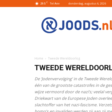
C
29.5
donderdag, augustus 6, 2026
Tel Aviv
Joods.nl:
Nieuws
uit
Joods
Nederland
en
Israel
Home
Tweede Wereldoorlog
TWEEDE WERELDOOR
De ‘Jodenvervolging’ in de Tweede Wereld
één van de grootste catastrofes in de ge
wijze vermoord door de nazi’s; veelal ve
Driekwart van de Europese Joden overlee
slachtoffer van het nazi-fascisme. Verze
homo’s en invaliden werden zij aan zij m