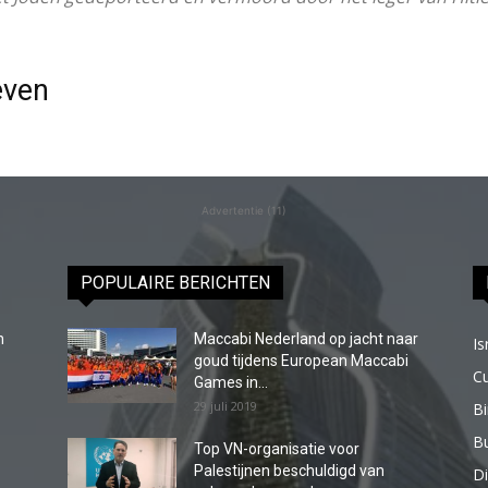
even
Advertentie (11)
POPULAIRE BERICHTEN
n
Maccabi Nederland op jacht naar
Is
goud tijdens European Maccabi
C
Games in...
29 juli 2019
B
Bu
Top VN-organisatie voor
Palestijnen beschuldigd van
Di