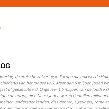
LOG
oorlog, de etnische zuivering in Europa die ook wel de Ho
schiedenis van het Joodse volk. Meer dan 6 miljoen Joden w
rgast of geëxecuteerd. Ongeveer 1.5 miljoen van de Joodse s
fden de oorlog niet. Naast Joden waren tientallen miljoen
tshelden, andersdenkenden, dissidenten, zigeuners, roma en 
et Joden gedeporteerd en vermoord door het leger van Hitle