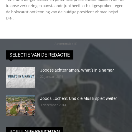
Iraanse verkiezingen aanstaande juni heeft zich uitgesproken tegen
de holocaust ontkenning van de huidige president Ahmadinejad.
Die...
Advertentie (11)
SELECTIE VAN DE REDACTIE
Joodse achternamen. What’s in a name?
22 januari 2016
Joods Lochem: Und die Musik spielt weiter
3 december 2014
POPULAIRE BERICHTEN