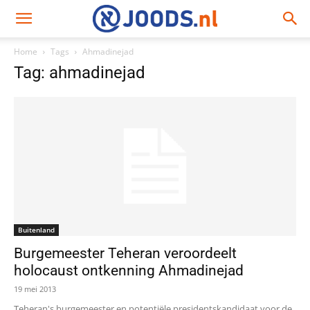
Home
Tags
Ahmadinejad
Tag: ahmadinejad
Buitenland
Burgemeester Teheran veroordeelt
holocaust ontkenning Ahmadinejad
19 mei 2013
Teheran's burgemeester en potentiële presidentskandidaat voor de