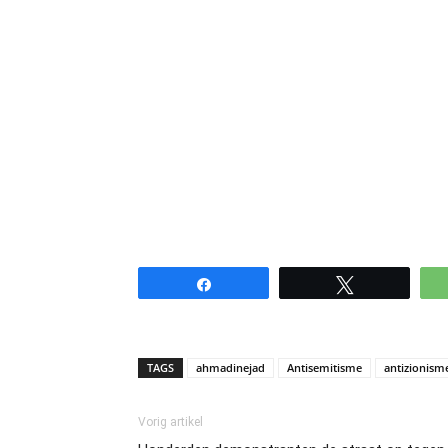
Share
Tweet
TAGS
ahmadinejad
Antisemitisme
antizionism
Vorig artikel