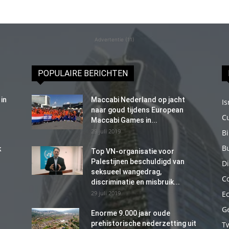
Advertentie (11)
POPULAIRE BERICHTEN
in
Maccabi Nederland op jacht
Is
naar goud tijdens European
C
Maccabi Games in...
29 juli 2019
B
B
k
Top VN-organisatie voor
Palestijnen beschuldigd van
Di
seksueel wangedrag,
C
discriminatie en misbruik...
29 juli 2019
E
G
Enorme 9.000 jaar oude
prehistorische nederzetting uit
T