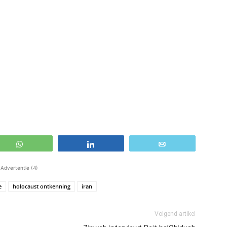
WhatsApp
Share
Email
Advertentie (4)
e
holocaust ontkenning
iran
Volgend artikel