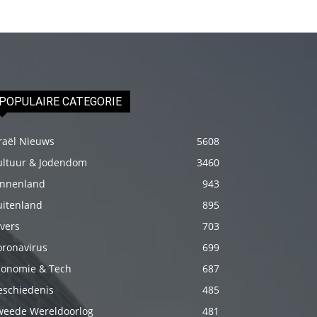
izle
En
sonunda
elimi
onun
POPULAIRE CATEGORIE
bacak
arasına
raël Nieuws
5608
götürünce
ultuur & Jodendom
3460
aramızda
innenland
943
hiç
uitenland
895
beklemediğim
vers
703
şeyler
oronavirus
699
yaşandı
conomie & Tech
687
türk
porno
eschiedenis
485
Siyahi
weede Wereldoorlog
481