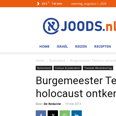
C
24.5
zaterdag, augustus 1, 2026
Tel Aviv
Joods.nl:
Nieuws
uit
Joods
Nederland
en
HOME
ISRAËL
REIZEN
RECEPTEN
Israel
Home
Buitenland
Burgemeester Teheran veroorde
Buitenland
Cultuur & Jodendom
Tweede Wereldoorlog
Burgemeester Te
holocaust ontke
Door
De Redactie
-
19 mei 2013