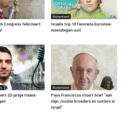
Buitenland
h Congress feliciteert
Israëls top 10 favoriete Eurovisie-
V
inzendingen ooit
me
Buitenland
ert 22-jarige Iraans-
Paus Franciscus stuurt brief “aan
gen
mijn Joodse broeders en zusters in
Israël”