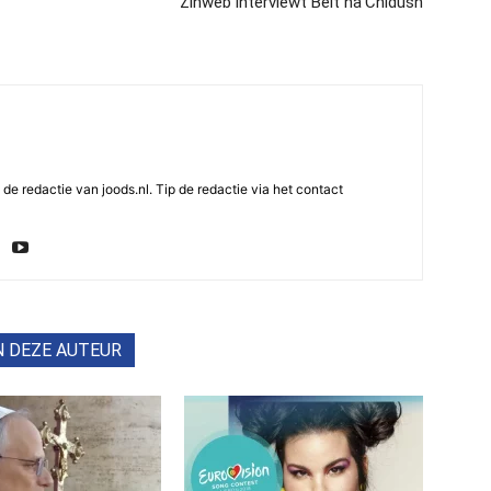
Zinweb interviewt Beit ha’Chidush
e redactie van joods.nl. Tip de redactie via het contact
N DEZE AUTEUR