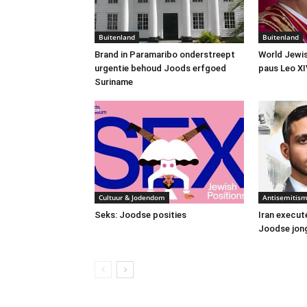
Buitenland
Buitenland
Brand in Paramaribo onderstreept
World Jewis
urgentie behoud Joods erfgoed
paus Leo XI
Suriname
Cultuur & Jodendom
Antisemitis
Seks: Joodse posities
Iran execute
Joodse jon