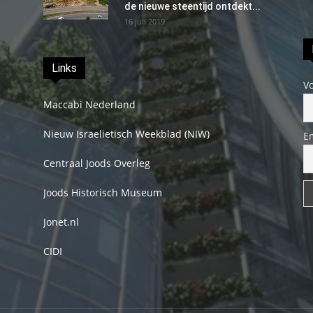
de nieuwe steentijd ontdekt...
16 juli 2019
Links
V
Maccabi Nederland
Nieuw Israelietisch Weekblad (NIW)
E
Centraal Joods Overleg
Joods Historisch Museum
Jonet.nl
CIDI