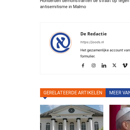
Honderden demonstranten de straat op tegen
antisemitisme in Malmo
De Redactie
https://joods.nl
Het gezamenlijke account van d
formulier.
GERELATEERDE ARTIKELEN
MEER VA