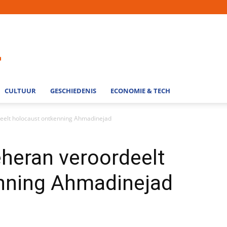
CULTUUR
GESCHIEDENIS
ECONOMIE & TECH
elt holocaust ontkenning Ahmadinejad
heran veroordeelt
nning Ahmadinejad