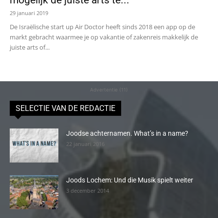
mogelijk de juiste arts te...
29 januari 2019
De Israëlische start up Air Doctor heeft sinds 2018 een app op de
markt gebracht waarmee je op vakantie of zakenreis makkelijk de
juiste arts of...
Advertentie (11)
SELECTIE VAN DE REDACTIE
Joodse achternamen. What’s in a name?
22 januari 2016
Joods Lochem: Und die Musik spielt weiter
3 december 2014