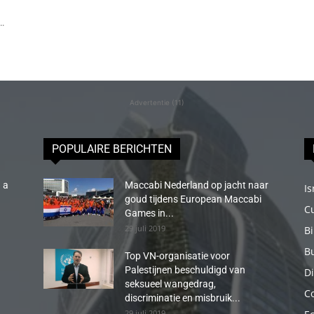
..
Advertentie (11)
POPULAIRE BERICHTEN
 a
Maccabi Nederland op jacht naar
Is
goud tijdens European Maccabi
C
Games in...
29 juli 2019
B
B
Top VN-organisatie voor
Palestijnen beschuldigd van
Di
seksueel wangedrag,
C
discriminatie en misbruik...
29 juli 2019