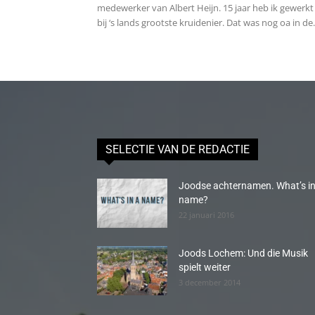
medewerker van Albert Heijn. 15 jaar heb ik gewerkt
bij ‘s lands grootste kruidenier. Dat was nog oa in de.
SELECTIE VAN DE REDACTIE
Joodse achternamen. What’s in
name?
22 januari 2016
Joods Lochem: Und die Musik
spielt weiter
3 december 2014