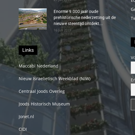
E
G
Enorme 9.000 jaar oude
prehistorische nederzetting uit de
T
nieuwe steentijd ontdekt...
16 juli 2019
Links
V
Maccabi Nederland
Nieuw Israelietisch Weekblad (NIW)
E
Centraal Joods Overleg
Joods Historisch Museum
Jonet.nl
CIDI