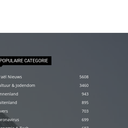
porno
Daha
sonra
annemi
iyice
rahatlatmak
için
onu
POPULAIRE CATEGORIE
masaj
yatağına
raël Nieuws
5608
yatırmadan
ultuur & Jodendom
3460
önce
innenland
943
üstündeki
uitenland
895
elbiseyi
vers
703
çıkarmasını
oronavirus
699
söyledim