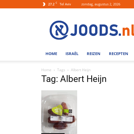
C
27.2
zondag, augustus 2, 2026
Tel Aviv
Joods.nl:
Nieuws
uit
Joods
Nederland
en
HOME
ISRAËL
REIZEN
RECEPTEN
Israel
Home
Tags
Albert Heijn
Tag: Albert Heijn