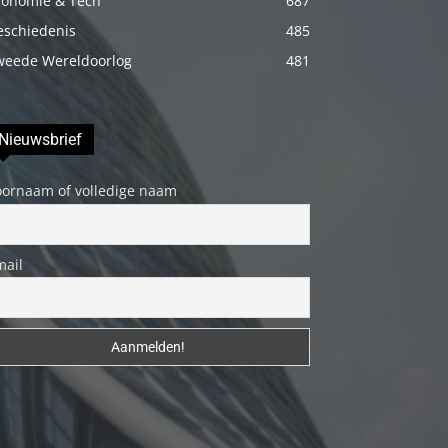
conomie & Tech
687
erotik
eschiedenis
485
hikayeler
weede Wereldoorlog
481
Kendisi
hazırlandıktan
sonra
Nieuwsbrief
beni
yanına
oornaam of volledige naam
çağırdı
ve
mail
bende
oraya
gidip
masajına
başladım
porno
hikayeler