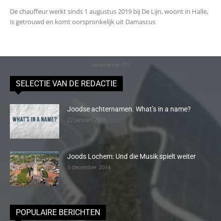
De chauffeur werkt sinds 1 augustus 2019 bij De Lijn, woont in Halle,
is getrouwd en komt oorspronkelijk uit Damascus
Advertentie (11)
SELECTIE VAN DE REDACTIE
Joodse achternamen. What’s in a name?
22 januari 2016
Joods Lochem: Und die Musik spielt weiter
3 december 2014
POPULAIRE BERICHTEN