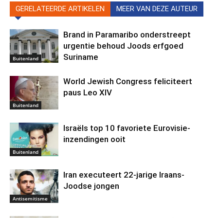
GERELATEERDE ARTIKELEN
MEER VAN DEZE AUTEUR
Brand in Paramaribo onderstreept
urgentie behoud Joods erfgoed
Suriname
Buitenland
World Jewish Congress feliciteert
paus Leo XIV
Buitenland
Israëls top 10 favoriete Eurovisie-
inzendingen ooit
Buitenland
Iran executeert 22-jarige Iraans-
Joodse jongen
Antisemitisme