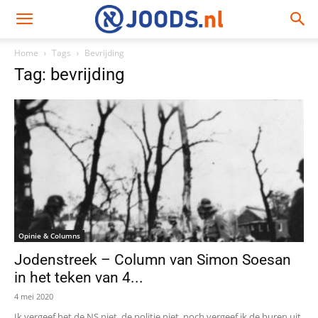
Home
Tags
Bevrijding
Tag: bevrijding
Opinie & Columns
Jodenstreek – Column van Simon Soesan
in het teken van 4...
4 mei 2020
Ik vergeef het de NS niet, de politie niet, noch vergeef ik de buren uit