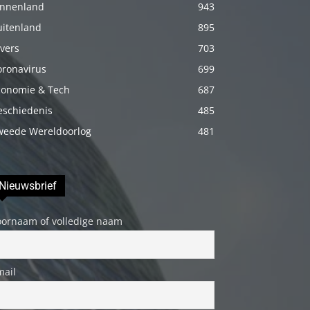
innenland
943
porno
uitenland
895
Daha
vers
703
sonra
oronavirus
annemi
699
iyice
conomie & Tech
687
rahatlatmak
eschiedenis
485
için
weede Wereldoorlog
481
onu
masaj
yatağına
Nieuwsbrief
yatırmadan
oornaam of volledige naam
önce
üstündeki
elbiseyi
mail
çıkarmasını
söyledim