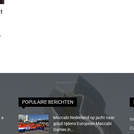
t
n
Advertentie (11)
POPULAIRE BERICHTEN
 a
Maccabi Nederland op jacht naar
Is
goud tijdens European Maccabi
C
Games in...