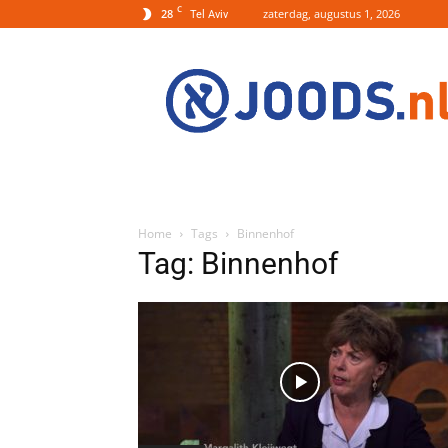
C
28
zaterdag, augustus 1, 2026
Tel Aviv
Joods.nl:
Nieuws
uit
Joods
Nederland
en
Israel
Home
Tags
Binnenhof
Tag: Binnenhof