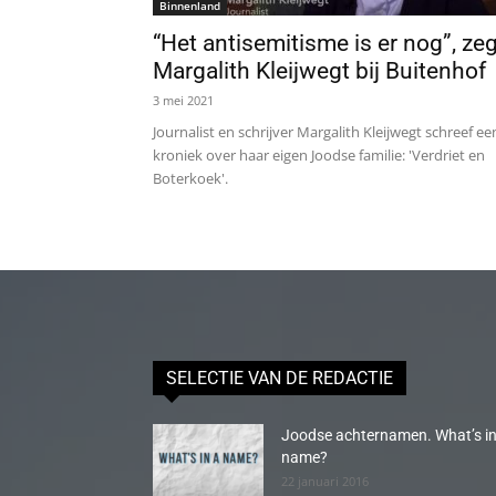
Binnenland
“Het antisemitisme is er nog”, zeg
Margalith Kleijwegt bij Buitenhof
3 mei 2021
Journalist en schrijver Margalith Kleijwegt schreef ee
kroniek over haar eigen Joodse familie: 'Verdriet en
Boterkoek'.
SELECTIE VAN DE REDACTIE
Joodse achternamen. What’s in
name?
22 januari 2016