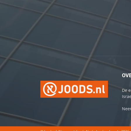
OV
De e
Israe
Neem