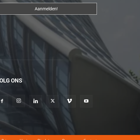
erotik
hikayeler
Kendisi
hazırlandıktan
sonra
beni
yanına
çağırdı
ve
OLG ONS
bende
oraya
gidip
masajına
başladım
porno
hikayeler