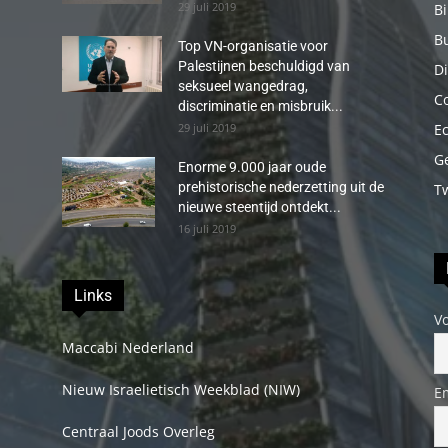
29 juli 2019
B
B
Top VN-organisatie voor
Palestijnen beschuldigd van
Di
seksueel wangedrag,
C
discriminatie en misbruik...
29 juli 2019
E
G
Enorme 9.000 jaar oude
prehistorische nederzetting uit de
T
nieuwe steentijd ontdekt...
16 juli 2019
Links
V
Maccabi Nederland
Nieuw Israelietisch Weekblad (NIW)
E
Centraal Joods Overleg