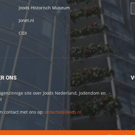
Joods Historisch Museum
Jonet.nl
CIDI
ER ONS
V
igenzinnige site over Joods Nederland, Jodendom en
l
 contact met ons op:
redactie@joods.nl