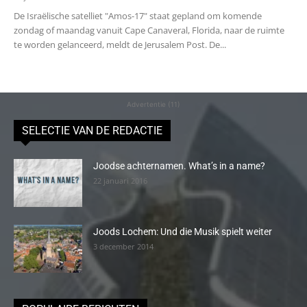
De Israëlische satelliet "Amos-17" staat gepland om komende
zondag of maandag vanuit Cape Canaveral, Florida, naar de ruimte
te worden gelanceerd, meldt de Jerusalem Post. De...
Advertentie (11)
SELECTIE VAN DE REDACTIE
Joodse achternamen. What’s in a name?
22 januari 2016
Joods Lochem: Und die Musik spielt weiter
3 december 2014