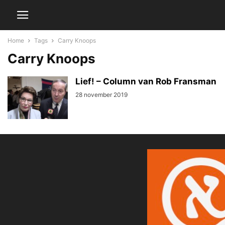
Home
Tags
Carry Knoops
Carry Knoops
Lief! – Column van Rob Fransman
28 november 2019