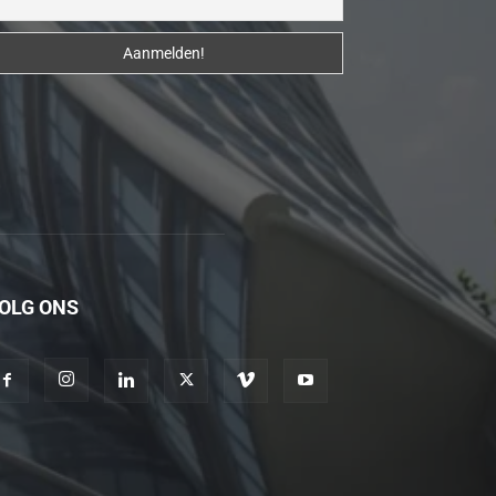
erotik
hikayeler
Kendisi
hazırlandıktan
sonra
beni
yanına
çağırdı
ve
bende
OLG ONS
oraya
gidip
masajına
başladım
porno
hikayeler