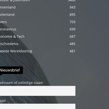
porno
innenland
943
Daha
uitenland
895
sonra
vers
703
annemi
oronavirus
699
iyice
conomie & Tech
687
rahatlatmak
eschiedenis
485
için
weede Wereldoorlog
481
onu
masaj
yatağına
Nieuwsbrief
yatırmadan
önce
oornaam of volledige naam
üstündeki
elbiseyi
çıkarmasını
mail
söyledim