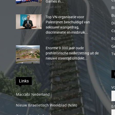
Games in...
29 juli 2019
B
B
Top VN-organisatie voor
Palestijnen beschuldigd van
Di
seksueel wangedrag,
C
discriminatie en misbruik...
29 juli 2019
E
G
Enorme 9.000 jaar oude
prehistorische nederzetting uit de
T
nieuwe steentijd ontdekt...
16 juli 2019
Links
V
Maccabi Nederland
Nieuw Israelietisch Weekblad (NIW)
E