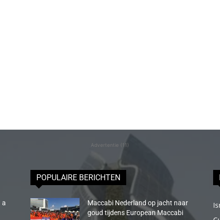
Advertentie (11)
POPULAIRE BERICHTEN
 a
Maccabi Nederland op jacht naar
Is
goud tijdens European Maccabi
C