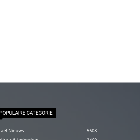
olduğu
için
epey
stresli
olduğunu
ve
biraz
masaja
ihtiyacı
olduğunu
söyleyince
hemen
onun
POPULAIRE CATEGORIE
omuzlarını
ovalamaya
raël Nieuws
5608
başladım
ultuur & Jodendom
3460