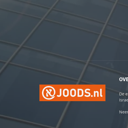
OV
De e
Israe
Neem