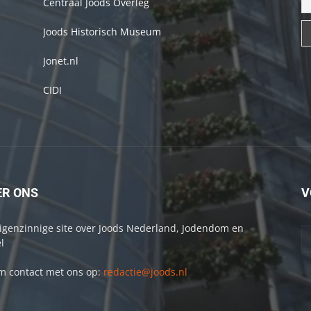
Centraal Joods Overleg
Joods Historisch Museum
Jonet.nl
CIDI
ER ONS
V
igenzinnige site over Joods Nederland, Jodendom en
l
 contact met ons op:
redactie@joods.nl