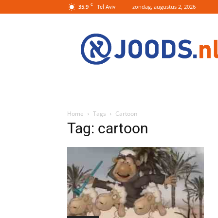
C
35.9
zondag, augustus 2, 2026
Tel Aviv
Joods.nl:
Nieuws
uit
Joods
Nederland
en
Israel
Home
Tags
Cartoon
Tag: cartoon