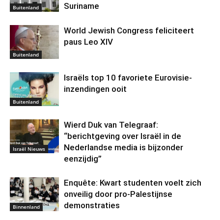
Suriname
Buitenland
World Jewish Congress feliciteert
paus Leo XIV
Buitenland
Israëls top 10 favoriete Eurovisie-
inzendingen ooit
Buitenland
Wierd Duk van Telegraaf:
“berichtgeving over Israël in de
Nederlandse media is bijzonder
Israël Nieuws
eenzijdig”
Enquête: Kwart studenten voelt zich
onveilig door pro-Palestijnse
demonstraties
Binnenland