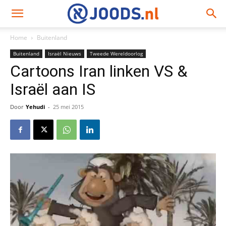
Home
Buitenland
Buitenland
Israël Nieuws
Tweede Wereldoorlog
Cartoons Iran linken VS &
Israël aan IS
Door
Yehudi
-
25 mei 2015