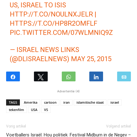
US, ISRAEL TO ISIS
HTTP://T.CO/NOULNXJELR
|
HTTPS://T.CO/HP8R2OMFLF
PIC.TWITTER.COM/07WLMNIQ9Z
— ISRAEL NEWS LINKS
(@DLISRAELNEWS)
MAY 25, 2015
Advertentie (4)
TAGS
Amerika
cartoon
iran
islamitische staat
israel
tekenfilm
USA
VS
Vorig artikel
Volgend artikel
Voetballers Israël: Hou politiek
Festival Midburn in de Negev –