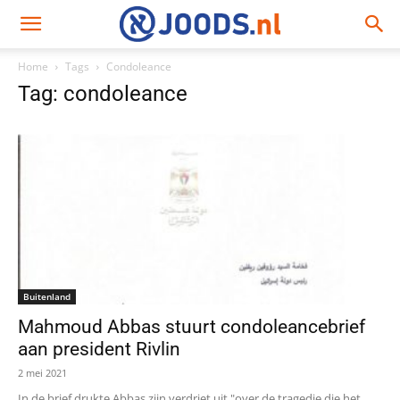
Home
Tags
Condoleance
Tag: condoleance
Buitenland
Mahmoud Abbas stuurt condoleancebrief
aan president Rivlin
2 mei 2021
In de brief drukte Abbas zijn verdriet uit "over de tragedie die het