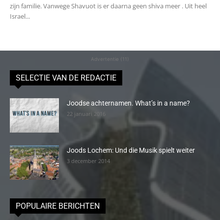
zijn familie. Vanwege Shavuot is er daarna geen shiva meer . Uit heel
Israel...
Advertentie (11)
SELECTIE VAN DE REDACTIE
Joodse achternamen. What’s in a name?
22 januari 2016
Joods Lochem: Und die Musik spielt weiter
3 december 2014
POPULAIRE BERICHTEN