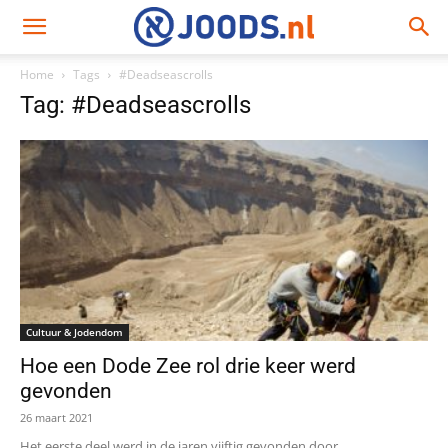
Home
Tags
#Deadseascrolls
Tag: #Deadseascrolls
Cultuur & Jodendom
Hoe een Dode Zee rol drie keer werd
gevonden
26 maart 2021
Het eerste deel werd in de jaren vijftig gevonden door