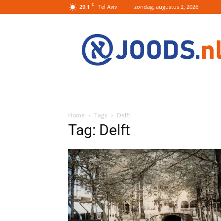
C
29.1
zondag, augustus 2, 2026
Tel Aviv
Joods.nl:
Nieuws
uit
Joods
Nederland
en
Israel
Home
Tags
Delft
Tag: Delft