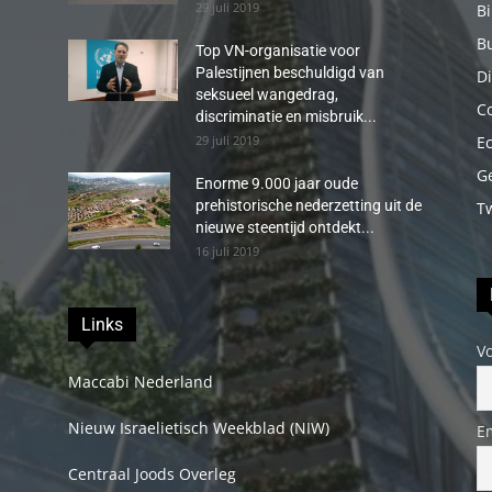
29 juli 2019
B
B
Top VN-organisatie voor
Palestijnen beschuldigd van
Di
seksueel wangedrag,
C
discriminatie en misbruik...
29 juli 2019
E
G
Enorme 9.000 jaar oude
prehistorische nederzetting uit de
T
nieuwe steentijd ontdekt...
16 juli 2019
Links
V
Maccabi Nederland
Nieuw Israelietisch Weekblad (NIW)
E
Centraal Joods Overleg