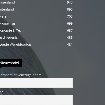
innenland
943
porno
uitenland
895
Daha
vers
703
sonra
oronavirus
annemi
699
iyice
conomie & Tech
687
rahatlatmak
eschiedenis
485
için
weede Wereldoorlog
481
onu
masaj
yatağına
Nieuwsbrief
yatırmadan
oornaam of volledige naam
önce
üstündeki
elbiseyi
mail
çıkarmasını
söyledim