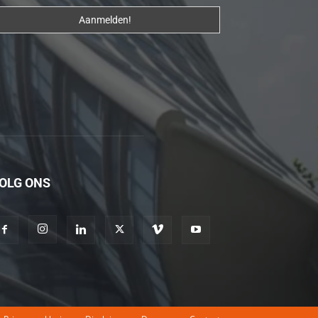
erotik
hikayeler
Kendisi
hazırlandıktan
sonra
beni
yanına
çağırdı
ve
OLG ONS
bende
oraya
gidip
masajına
başladım
porno
hikayeler