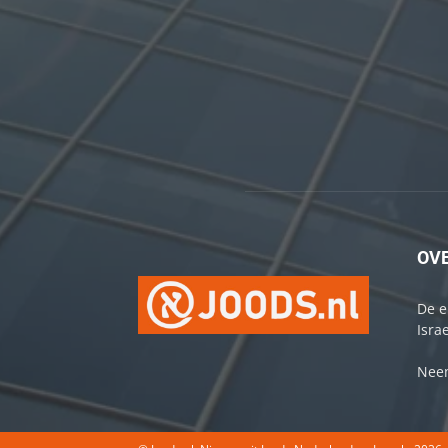
OV
De e
Israe
Neem