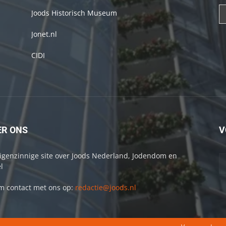
Joods Historisch Museum
Jonet.nl
CIDI
ER ONS
V
igenzinnige site over Joods Nederland, Jodendom en
l
 contact met ons op:
redactie@joods.nl