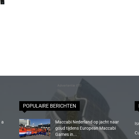
Advertentie (11)
POPULAIRE BERICHTEN
 a
Maccabi Nederland op jacht naar
Is
goud tijdens European Maccabi
C
Games in...