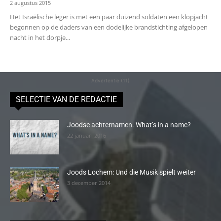
2 augustus 2015
Het Israëlische leger is met een paar duizend soldaten een klopjacht
begonnen op de daders van een dodelijke brandstichting afgelopen
nacht in het dorpje...
Advertentie (11)
SELECTIE VAN DE REDACTIE
Joodse achternamen. What’s in a name?
22 januari 2016
Joods Lochem: Und die Musik spielt weiter
3 december 2014