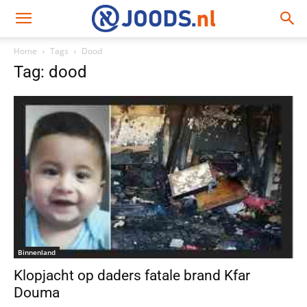
Home
Tags
Dood
Tag: dood
Binnenland
Klopjacht op daders fatale brand Kfar
Douma