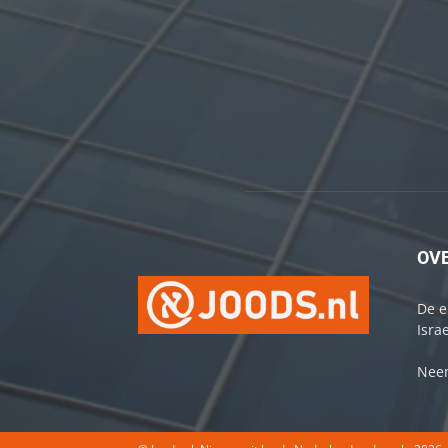
OV
De e
Israe
Neem