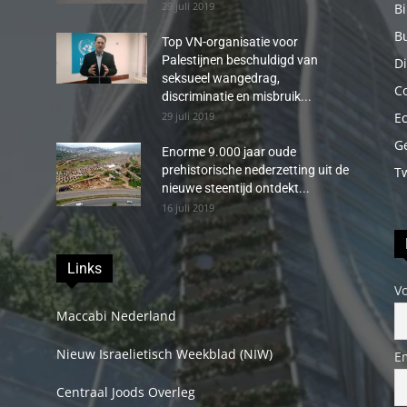
29 juli 2019
B
B
Top VN-organisatie voor
Palestijnen beschuldigd van
Di
seksueel wangedrag,
C
discriminatie en misbruik...
29 juli 2019
E
G
Enorme 9.000 jaar oude
prehistorische nederzetting uit de
T
nieuwe steentijd ontdekt...
16 juli 2019
Links
V
Maccabi Nederland
Nieuw Israelietisch Weekblad (NIW)
E
Centraal Joods Overleg