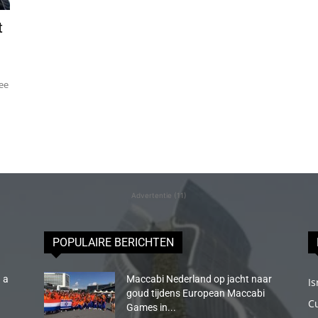
t
zee
Advertentie (11)
POPULAIRE BERICHTEN
 a
Maccabi Nederland op jacht naar
Is
goud tijdens European Maccabi
C
Games in...