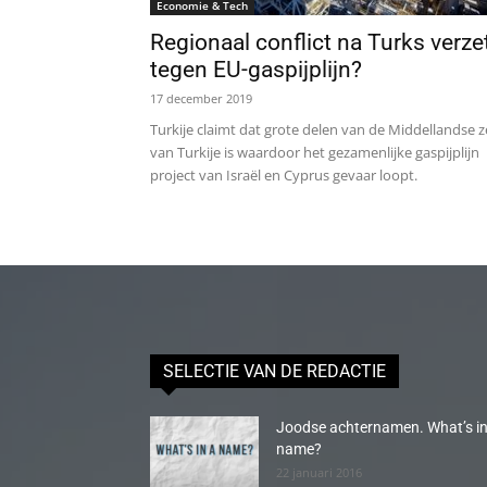
Economie & Tech
Regionaal conflict na Turks verze
tegen EU-gaspijplijn?
17 december 2019
Turkije claimt dat grote delen van de Middellandse 
van Turkije is waardoor het gezamenlijke gaspijplijn
project van Israël en Cyprus gevaar loopt.
SELECTIE VAN DE REDACTIE
Joodse achternamen. What’s in
name?
22 januari 2016