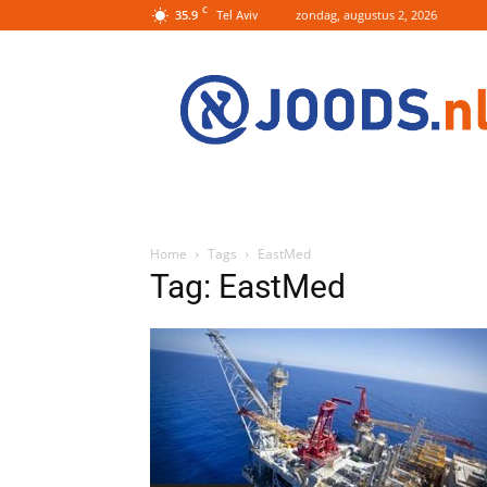
C
35.9
zondag, augustus 2, 2026
Tel Aviv
Joods.nl:
Nieuws
uit
Joods
Nederland
en
Israel
Home
Tags
EastMed
Tag: EastMed