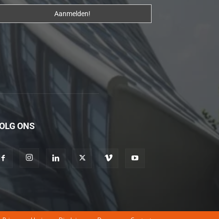
erotik
hikayeler
Kendisi
hazırlandıktan
sonra
beni
yanına
çağırdı
ve
OLG ONS
bende
oraya
gidip
masajına
başladım
porno
hikayeler