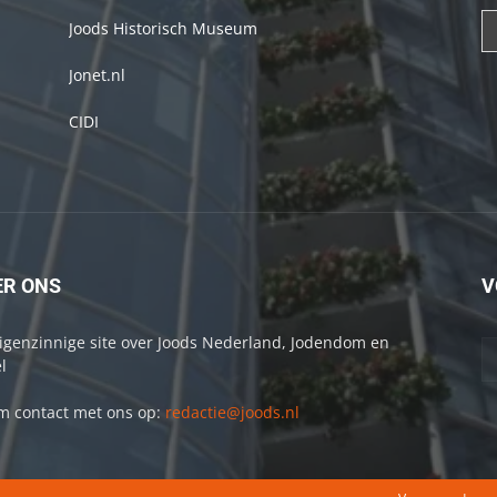
Joods Historisch Museum
Jonet.nl
CIDI
ER ONS
V
igenzinnige site over Joods Nederland, Jodendom en
l
 contact met ons op:
redactie@joods.nl