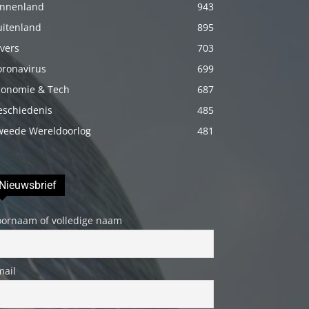
innenland
943
porno
uitenland
895
Daha
vers
703
sonra
oronavirus
annemi
699
iyice
conomie & Tech
687
rahatlatmak
eschiedenis
485
için
weede Wereldoorlog
481
onu
masaj
yatağına
Nieuwsbrief
yatırmadan
oornaam of volledige naam
önce
üstündeki
elbiseyi
mail
çıkarmasını
söyledim