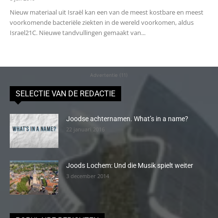
Nieuw materiaal uit Israël kan een van de meest kostbare en meest
voorkomende bacteriële ziekten in de wereld voorkomen, aldus
Israel21C. Nieuwe tandvullingen gemaakt van...
Advertentie (11)
SELECTIE VAN DE REDACTIE
Joodse achternamen. What’s in a name?
22 januari 2016
Joods Lochem: Und die Musik spielt weiter
3 december 2014