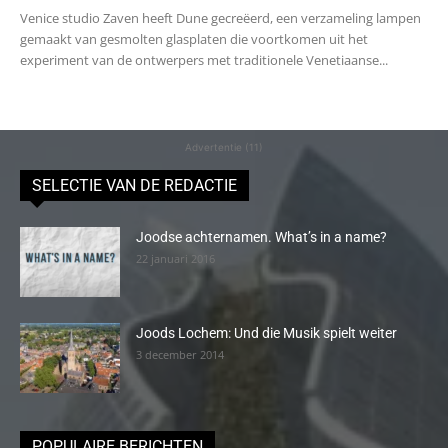
Venice studio Zaven heeft Dune gecreëerd, een verzameling lampen
gemaakt van gesmolten glasplaten die voortkomen uit het
experiment van de ontwerpers met traditionele Venetiaanse...
Advertentie (11)
SELECTIE VAN DE REDACTIE
Joodse achternamen. What’s in a name?
22 januari 2016
Joods Lochem: Und die Musik spielt weiter
3 december 2014
POPULAIRE BERICHTEN