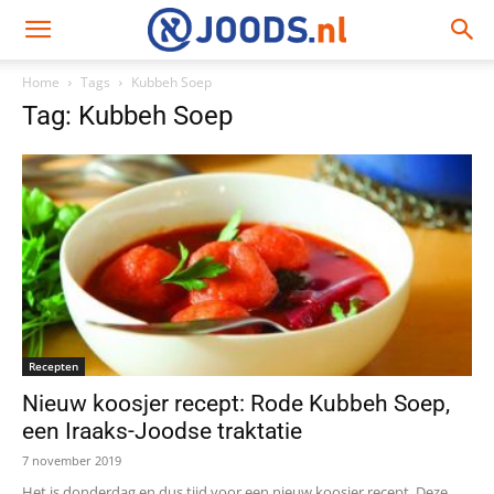
Home
Tags
Kubbeh Soep
Tag: Kubbeh Soep
Recepten
Nieuw koosjer recept: Rode Kubbeh Soep,
een Iraaks-Joodse traktatie
7 november 2019
Het is donderdag en dus tijd voor een nieuw koosjer recept. Deze