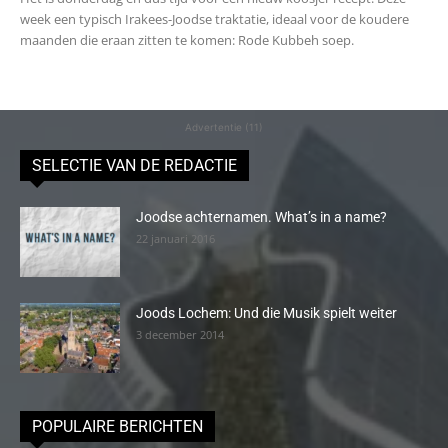
week een typisch Irakees-Joodse traktatie, ideaal voor de koudere
maanden die eraan zitten te komen: Rode Kubbeh soep.
Advertentie (11)
SELECTIE VAN DE REDACTIE
Joodse achternamen. What’s in a name?
22 januari 2016
Joods Lochem: Und die Musik spielt weiter
3 december 2014
POPULAIRE BERICHTEN