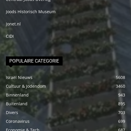
Joods Historisch Museum
Jonet.nl
CIDI
POPULAIRE CATEGORIE
Israël Nieuws
5608
Cultuur & Jodendom
3460
Binnenland
943
Buitenland
895
Divers
703
Coronavirus
699
Economie & Tech
687