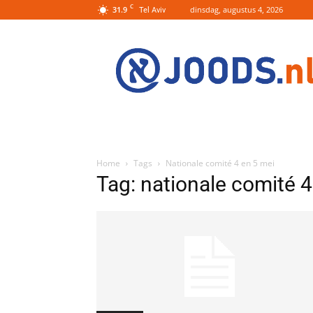
C
31.9
dinsdag, augustus 4, 2026
Tel Aviv
Joods.nl:
Nieuws
uit
Joods
Nederland
en
Israel
Home
Tags
Nationale comité 4 en 5 mei
Tag: nationale comité 4