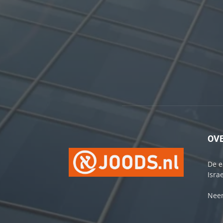
OV
De e
Israe
Neem