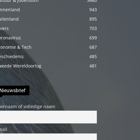
ultuur & Jodendom
3460
porno
innenland
943
Daha
uitenland
895
sonra
vers
703
annemi
oronavirus
699
iyice
conomie & Tech
687
rahatlatmak
eschiedenis
485
için
weede Wereldoorlog
481
onu
masaj
yatağına
Nieuwsbrief
yatırmadan
önce
oornaam of volledige naam
üstündeki
elbiseyi
çıkarmasını
mail
söyledim