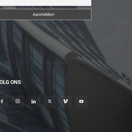
erotik
hikayeler
Kendisi
hazırlandıktan
sonra
beni
yanına
çağırdı
ve
bende
OLG ONS
oraya
gidip
masajına
başladım
porno
hikayeler