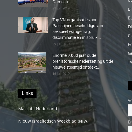
C
Games in...
29 juli 2019
B
B
Top VN-organisatie voor
Palestijnen beschuldigd van
Di
seksueel wangedrag,
C
discriminatie en misbruik...
29 juli 2019
E
G
Enorme 9.000 jaar oude
prehistorische nederzetting uit de
T
nieuwe steentijd ontdekt...
16 juli 2019
Links
V
Maccabi Nederland
Nieuw Israelietisch Weekblad (NIW)
E