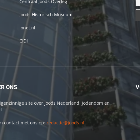
Centraal Joods Overleg
Joods Historisch Museum
Jonet.nl
CIDI
ER ONS
V
igenzinnige site over Joods Nederland, Jodendom en
l
 contact met ons op:
redactie@joods.nl