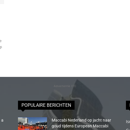
e
op
Advertentie (11)
POPULAIRE BERICHTEN
 a
Maccabi Nederland op jacht naar
Is
goud tijdens European Maccabi