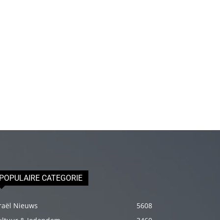
olduğu
için
epey
stresli
olduğunu
ve
biraz
masaja
ihtiyacı
olduğunu
söyleyince
hemen
onun
POPULAIRE CATEGORIE
omuzlarını
ovalamaya
raël Nieuws
5608
başladım