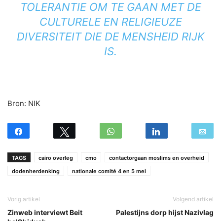
TOLERANTIE OM TE GAAN MET DE
CULTURELE EN RELIGIEUZE
DIVERSITEIT DIE DE MENSHEID RIJK
IS.
Bron: NIK
TAGS
cairo overleg
cmo
contactorgaan moslims en overheid
dodenherdenking
nationale comité 4 en 5 mei
Vorig artikel
Volgend artikel
Zinweb interviewt Beit
Palestijns dorp hijst Nazivlag