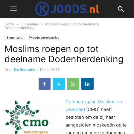
Home
Binnenland
Moslims roepen op tot deelname
Dodenherdenking
Binnenland
Tweede Wereldoorlog
Moslims roepen op tot
deelname Dodenherdenking
Door
De Redactie
-
19 mei 2013
Contactorgaan Moslims en
Overheid
(CMO) heeft
besloten om de bij haar
aangesloten moskeeën op te
roepen om mee te doen aan