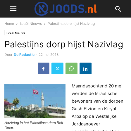
Home
Israël Nieuws
Palestijns dorp hijst Nazivlag
Israël Nieuws
Palestijns dorp hijst Nazivlag
Door
De Redactie
-
22 mei 2013
Maandagochtend 20 mei
werden de Israelische
bewoners van de dorpen
Gush Etzion en Kiryat
Arba op de Westelijke
Nazivlag in het Palestijnse dorp Beit
Jordaanoever
Omar.