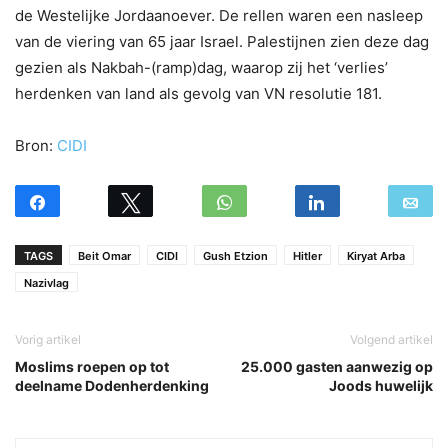
de Westelijke Jordaanoever. De rellen waren een nasleep
van de viering van 65 jaar Israel. Palestijnen zien deze dag
gezien als Nakbah-(ramp)dag, waarop zij het ‘verlies’
herdenken van land als gevolg van VN resolutie 181.
Bron:
CIDI
TAGS
Beit Omar
CIDI
Gush Etzion
Hitler
Kiryat Arba
Nazivlag
Vorig artikel
Volgend artikel
Moslims roepen op tot
25.000 gasten aanwezig op
deelname Dodenherdenking
Joods huwelijk