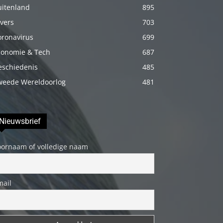
uitenland
895
porno
Daha
vers
703
sonra
oronavirus
699
annemi
conomie & Tech
687
iyice
eschiedenis
485
rahatlatmak
weede Wereldoorlog
481
için
onu
masaj
Nieuwsbrief
yatağına
oornaam of volledige naam
yatırmadan
önce
üstündeki
mail
elbiseyi
çıkarmasını
söyledim