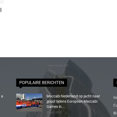
l
Advertentie (11)
POPULAIRE BERICHTEN
 a
Maccabi Nederland op jacht naar
Is
goud tijdens European Maccabi
C
Games in...
29 juli 2019
B