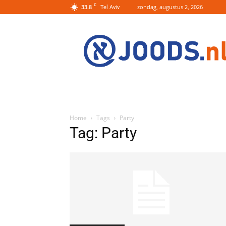
C
33.8
zondag, augustus 2, 2026
Tel Aviv
Joods.nl:
Nieuws
uit
Joods
Nederland
en
Israel
Home
Tags
Party
Tag: Party