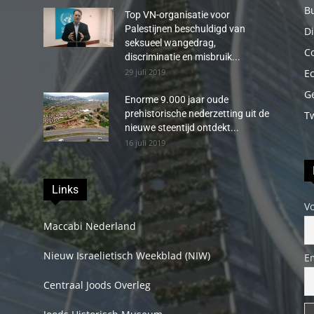
B
Top VN-organisatie voor
Palestijnen beschuldigd van
Di
seksueel wangedrag,
C
discriminatie en misbruik...
29 juli 2019
E
G
Enorme 9.000 jaar oude
prehistorische nederzetting uit de
T
nieuwe steentijd ontdekt...
16 juli 2019
Links
V
Maccabi Nederland
Nieuw Israelietisch Weekblad (NIW)
E
Centraal Joods Overleg